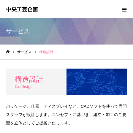
中央工芸企画
サービス
サービス
構造設計
ホーム
構造設計
Cad Design
パッケージ、什器、ディスプレイなど、CADソフトを使って専門
スタッフが設計します。コンセプトに基づき、組立・加工のご要
望を立体としてご提案いたします。