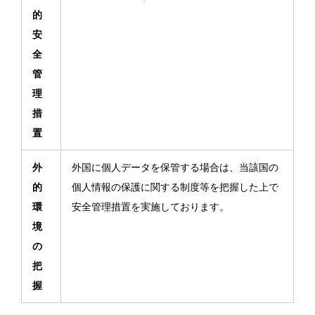
的
安
全
管
理
措
置
外
外国に個人データを保管する場合は、当該国の
的
個人情報の保護に関する制度等を把握した上で
環
安全管理措置を実施しております。
境
の
把
握