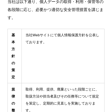
当社は以下通り、個人データの取得・利用・保管等の
各段階に応じ、必要かつ適切な安全管理措置を講じま
す。
基
当社Webサイトにて個人情報保護方針を公表し
本
ております。
方
針
の
策
定
規
取得、利用、提供、廃棄といった段階ごとに、
律
取扱方法や担当者及びその任務等について規定
の
を策定し、定期的に見直しを実施しておりま
整
す。