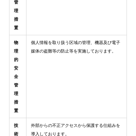
管
理
措
置
物
個人情報を取り扱う区域の管理、機器及び電子
理
媒体の盗難等の防止等を実施しております。
的
安
全
管
理
措
置
技
外部からの不正アクセスから保護する仕組みを
術
導入しております。