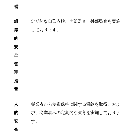
備
組
定期的な自己点検、内部監査、外部監査を実施
織
しております。
的
安
全
管
理
措
置
人
従業者から秘密保持に関する誓約を取得、およ
的
び、従業者への定期的な教育を実施しておりま
安
す。
全